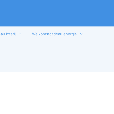
u loterij
Welkomstcadeau energie