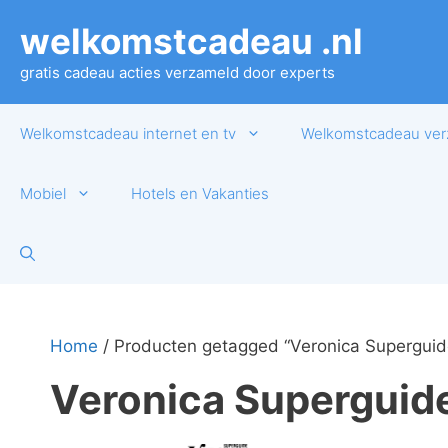
Ga
welkomstcadeau .nl
naar
de
gratis cadeau acties verzameld door experts
inhoud
Welkomstcadeau internet en tv
Welkomstcadeau ver
Mobiel
Hotels en Vakanties
Home
/ Producten getagged “Veronica Superguid
Veronica Superguid