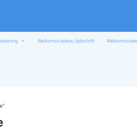
zekering
Welkomstcadeau tijdschrift
Welkomstcadea
e”
e