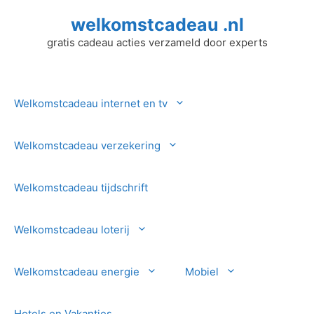
Ga
welkomstcadeau .nl
naar
de
gratis cadeau acties verzameld door experts
inhoud
Welkomstcadeau internet en tv
Welkomstcadeau verzekering
Welkomstcadeau tijdschrift
Welkomstcadeau loterij
Welkomstcadeau energie
Mobiel
Hotels en Vakanties