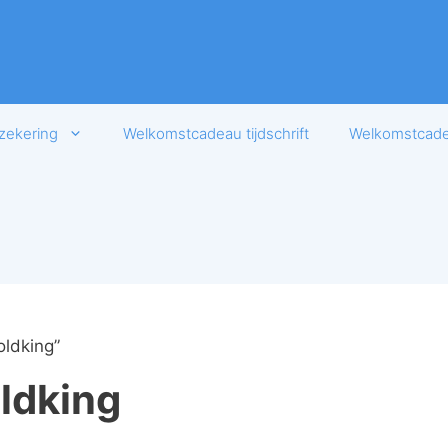
zekering
Welkomstcadeau tijdschrift
Welkomstcadea
ldking”
ldking