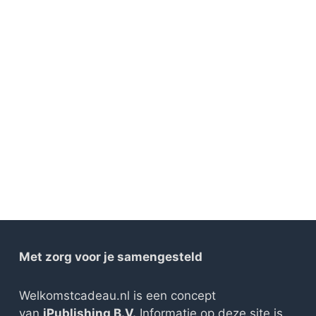
Met zorg voor je samengesteld
Welkomstcadeau.nl is een concept
van
iPublishing B.V.
Informatie op deze site is