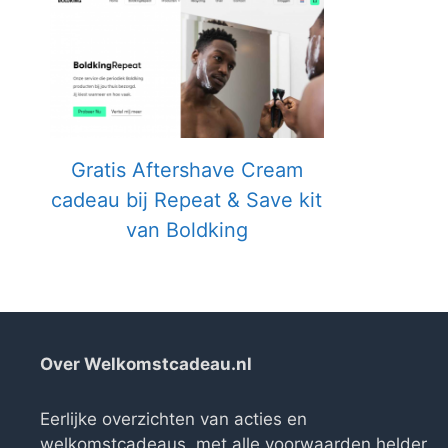
Gratis Aftershave Cream
cadeau bij Repeat & Save kit
van Boldking
Over Welkomstcadeau.nl
Eerlijke overzichten van acties en
welkomstcadeaus, met alle voorwaarden helder