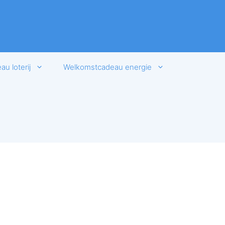
u loterij
Welkomstcadeau energie