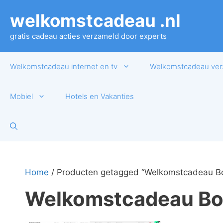
Ga
welkomstcadeau .nl
naar
de
gratis cadeau acties verzameld door experts
inhoud
Welkomstcadeau internet en tv
Welkomstcadeau ver
Mobiel
Hotels en Vakanties
Home
/ Producten getagged “Welkomstcadeau Bo
Welkomstcadeau Bo