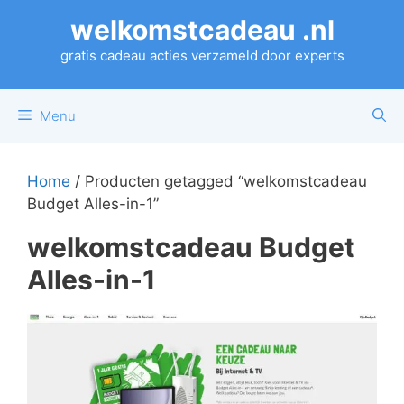
Ga
welkomstcadeau .nl
naar
de
gratis cadeau acties verzameld door experts
inhoud
Menu
Home
/ Producten getagged “welkomstcadeau
Budget Alles-in-1”
welkomstcadeau Budget
Alles-in-1