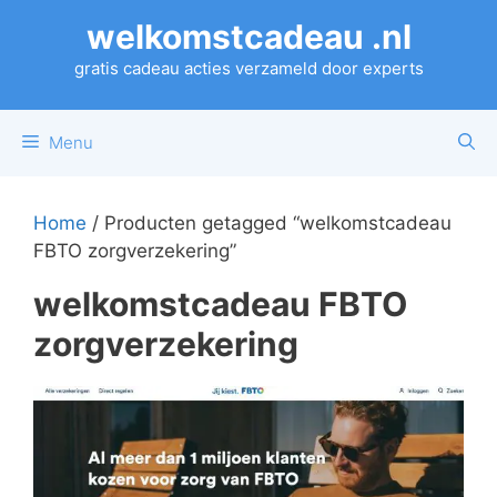
Ga
welkomstcadeau .nl
naar
de
gratis cadeau acties verzameld door experts
inhoud
Menu
Home
/ Producten getagged “welkomstcadeau
FBTO zorgverzekering”
welkomstcadeau FBTO
zorgverzekering