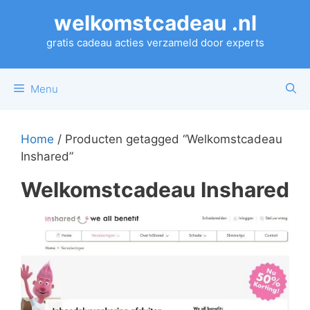
Ga
welkomstcadeau .nl
naar
de
gratis cadeau acties verzameld door experts
inhoud
Menu
Home
/ Producten getagged “Welkomstcadeau
Inshared”
Welkomstcadeau Inshared