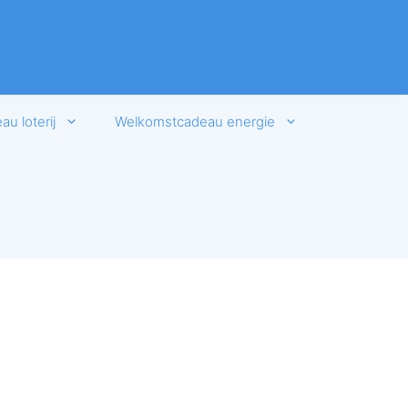
u loterij
Welkomstcadeau energie