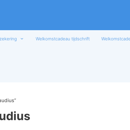
zekering
Welkomstcadeau tijdschrift
Welkomstcadea
audius”
udius