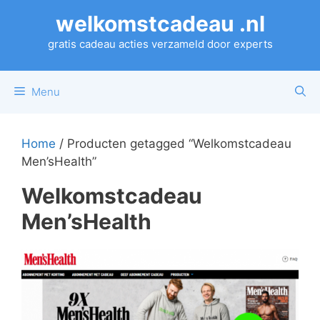
Ga
welkomstcadeau .nl
naar
de
gratis cadeau acties verzameld door experts
inhoud
Menu
Home
/ Producten getagged “Welkomstcadeau
Men’sHealth”
Welkomstcadeau
Men’sHealth