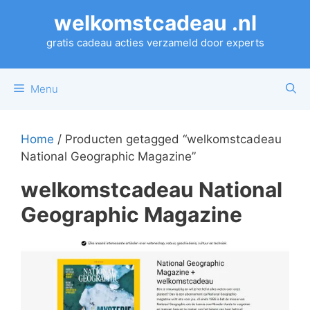
Ga
welkomstcadeau .nl
naar
de
gratis cadeau acties verzameld door experts
inhoud
Menu
Home
/ Producten getagged “welkomstcadeau
National Geographic Magazine”
welkomstcadeau National
Geographic Magazine