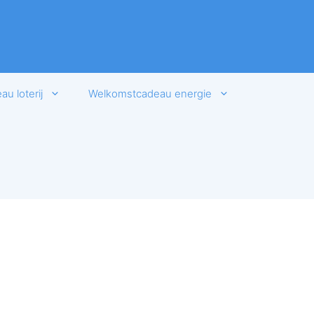
u loterij
Welkomstcadeau energie