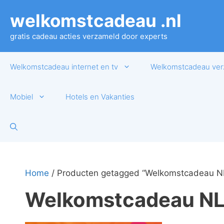
Ga
welkomstcadeau .nl
naar
de
gratis cadeau acties verzameld door experts
inhoud
Welkomstcadeau internet en tv
Welkomstcadeau ver
Mobiel
Hotels en Vakanties
Home
/ Producten getagged “Welkomstcadeau N
Welkomstcadeau N