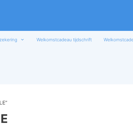
zekering
Welkomstcadeau tijdschrift
Welkomstcadea
LE”
LE