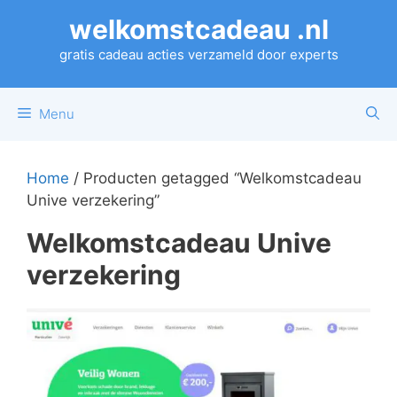
Ga
welkomstcadeau .nl
naar
de
gratis cadeau acties verzameld door experts
inhoud
Menu
Home
/ Producten getagged “Welkomstcadeau
Unive verzekering”
Welkomstcadeau Unive
verzekering