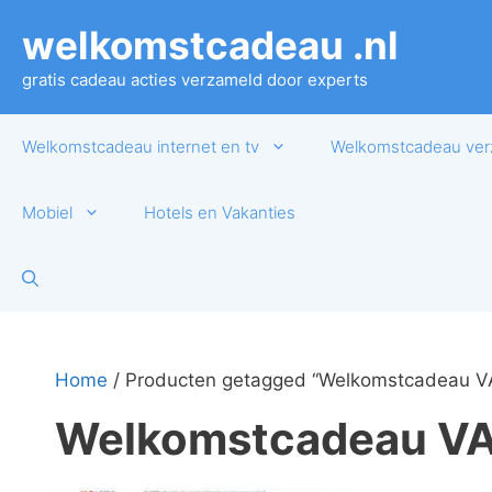
Ga
welkomstcadeau .nl
naar
de
gratis cadeau acties verzameld door experts
inhoud
Welkomstcadeau internet en tv
Welkomstcadeau ver
Mobiel
Hotels en Vakanties
Home
/ Producten getagged “Welkomstcadeau V
Welkomstcadeau V