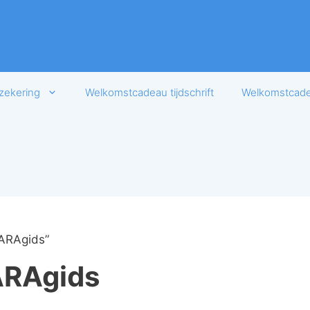
zekering
Welkomstcadeau tijdschrift
Welkomstcadea
ARAgids”
ARAgids