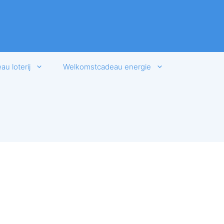
u loterij
Welkomstcadeau energie