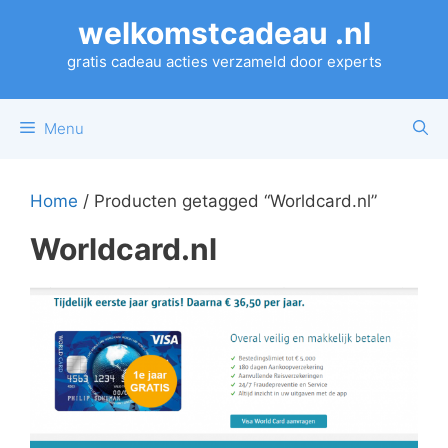
Ga
welkomstcadeau .nl
naar
de
gratis cadeau acties verzameld door experts
inhoud
Menu
Home
/ Producten getagged “Worldcard.nl”
Worldcard.nl