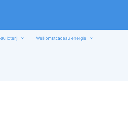
u loterij
Welkomstcadeau energie