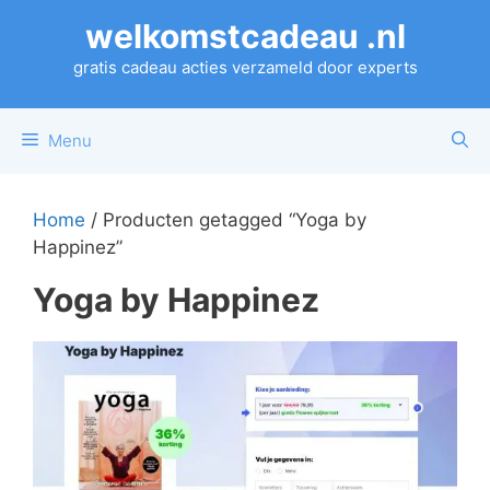
Ga
welkomstcadeau .nl
naar
de
gratis cadeau acties verzameld door experts
inhoud
Menu
Home
/ Producten getagged “Yoga by
Happinez”
Yoga by Happinez