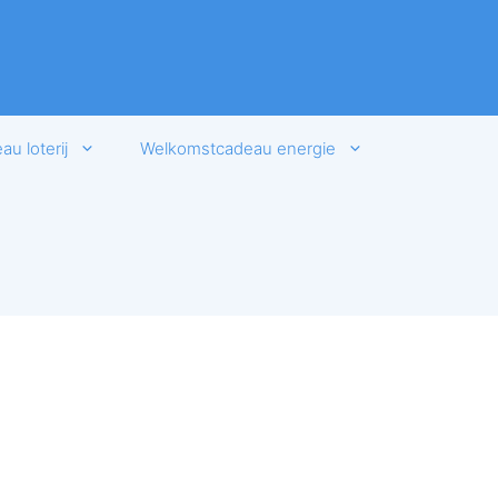
u loterij
Welkomstcadeau energie