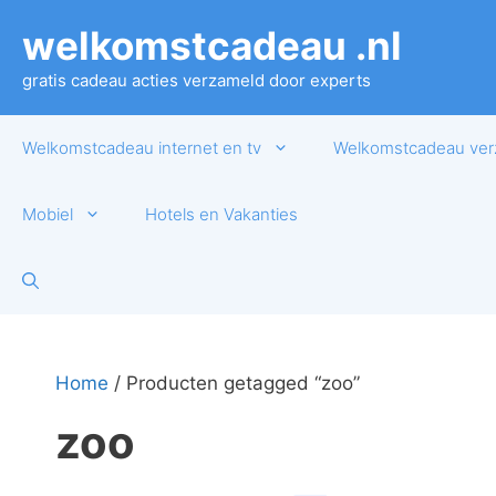
Ga
welkomstcadeau .nl
naar
de
gratis cadeau acties verzameld door experts
inhoud
Welkomstcadeau internet en tv
Welkomstcadeau ver
Mobiel
Hotels en Vakanties
Home
/ Producten getagged “zoo”
zoo