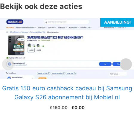
Bekijk ook deze acties
AANBIEDING!
Gratis 150 euro cashback cadeau bij Samsung
Galaxy S26 abonnement bij Mobiel.nl
Oorspronkelijke
Huidige
€
150.00
€
0.00
prijs
prijs
was:
is:
€150.00.
€0.00.