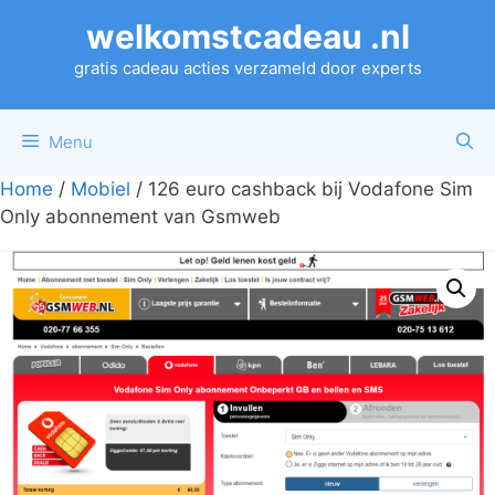
Ga
welkomstcadeau .nl
naar
de
gratis cadeau acties verzameld door experts
inhoud
Menu
Home
/
Mobiel
/ 126 euro cashback bij Vodafone Sim
Only abonnement van Gsmweb