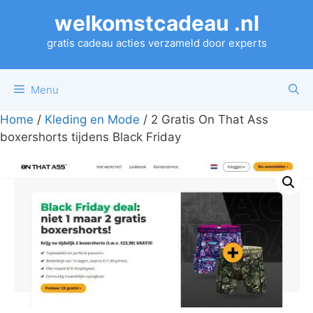
Ga
welkomstcadeau .nl
naar
de
gratis cadeau acties verzameld door experts
inhoud
Menu
Home
/
Kleding en Mode
/ 2 Gratis On That Ass
boxershorts tijdens Black Friday