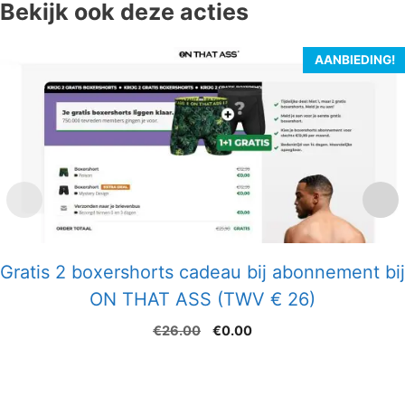
Bekijk ook deze acties
AANBIEDING!
Gratis 2 boxershorts cadeau bij abonnement bij
ON THAT ASS (TWV € 26)
Oorspronkelijke
Huidige
€
26.00
€
0.00
prijs
prijs
was:
is:
€26.00.
€0.00.