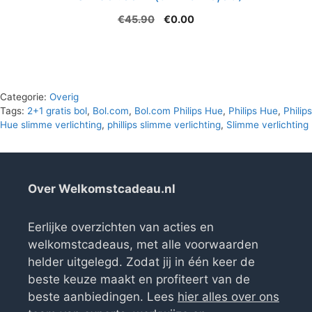
Oorspronkelijke
Huidige
€
45.90
€
0.00
prijs
prijs
was:
is:
€45.90.
€0.00.
Categorie:
Overig
Tags:
2+1 gratis bol
,
Bol.com
,
Bol.com Philips Hue
,
Philips Hue
,
Philips
Hue slimme verlichting
,
phillips slimme verlichting
,
Slimme verlichting
Over Welkomstcadeau.nl
Eerlijke overzichten van acties en
welkomstcadeaus, met alle voorwaarden
helder uitgelegd. Zodat jij in één keer de
beste keuze maakt en profiteert van de
beste aanbiedingen. Lees
hier alles over ons