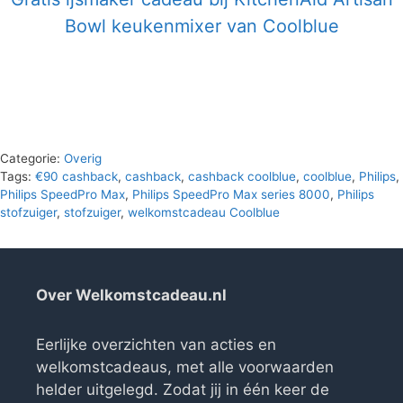
Bowl keukenmixer van Coolblue
Categorie:
Overig
Tags:
€90 cashback
,
cashback
,
cashback coolblue
,
coolblue
,
Philips
,
Philips SpeedPro Max
,
Philips SpeedPro Max series 8000
,
Philips
stofzuiger
,
stofzuiger
,
welkomstcadeau Coolblue
Over Welkomstcadeau.nl
Eerlijke overzichten van acties en
welkomstcadeaus, met alle voorwaarden
helder uitgelegd. Zodat jij in één keer de