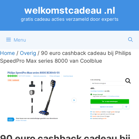
Ga
welkomstcadeau .nl
naar
de
gratis cadeau acties verzameld door experts
inhoud
Menu
Home
/
Overig
/ 90 euro cashback cadeau bij Philips
SpeedPro Max series 8000 van Coolblue
90 euro cashback cadeau bij