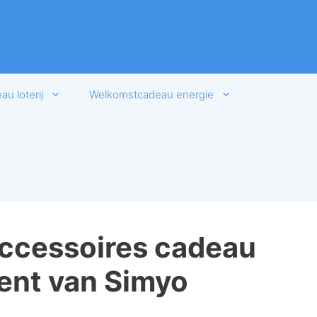
u loterij
Welkomstcadeau energie
accessoires cadeau
ent van Simyo