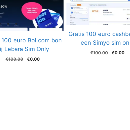
Gratis 100 euro cashba
s 100 euro Bol.com bon
een Simyo sim on
ij Lebara Sim Only
Oorspron
Hu
€
100.00
€
0.00
prijs
pri
Oorspronkelijke
Huidige
€
100.00
€
0.00
was:
is:
prijs
prijs
€100.00
€0
was:
is:
€100.00.
€0.00.