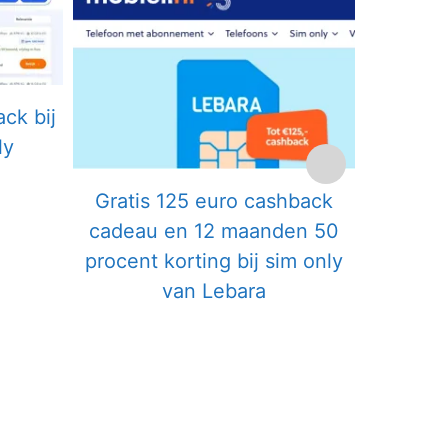
ck bij
Gratis
ly
ca
kelijke
idige
Gratis 125 euro cashback
js
cadeau en 12 maanden 50
.
.00.
procent korting bij sim only
van Lebara