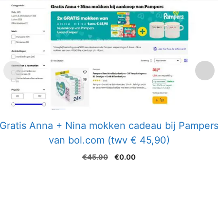
Gratis Anna + Nina mokken cadeau bij Pamper
van bol.com (twv € 45,90)
Oorspronkelijke
Huidige
€
45.90
€
0.00
prijs
prijs
was:
is:
€45.90.
€0.00.