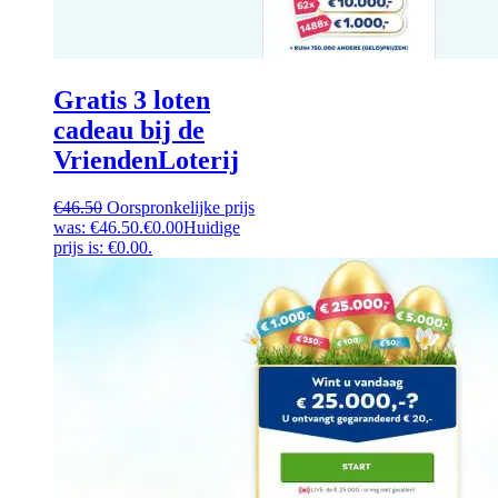
Gratis 3 loten
cadeau bij de
VriendenLoterij
€
46.50
Oorspronkelijke prijs
was: €46.50.
€
0.00
Huidige
prijs is: €0.00.