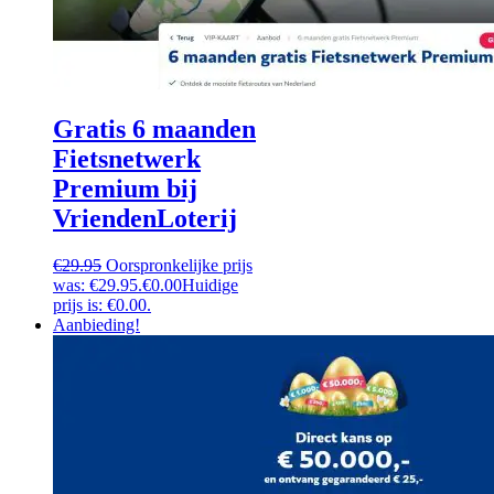
Gratis 6 maanden
Fietsnetwerk
Premium bij
VriendenLoterij
€
29.95
Oorspronkelijke prijs
was: €29.95.
€
0.00
Huidige
prijs is: €0.00.
Aanbieding!