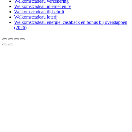
Welkomstcadeau verzekering
Welkomstcadeau internet en tv
Welkomstcadeau tijdschrift
Welkomstcadeau loterij
Welkomstcadeau energie: cashback en bonus bij overstappen
(2026)