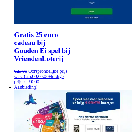
Gratis 25 euro
cadeau bij
Gouden Ei spel bij
VriendenLoterij
€
25.00
Oorspronkelijke prijs
was: €25.00.
€
0.00
Huidige
prijs is: €0.00.
Aanbieding!