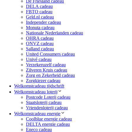
De Friesland cadeau
DELA cadeau
FBTO cadeau
Geld.nl cadeau
Independer cadeau
Monuta cadeau
Nationale Nederlanden cadeau
OHRA cadeau
ONVZ cadeau
Salland cadeau
United Consumers cadeau
Univé cadeau
Verzekeruzelf cadeau
Zilveren Kruis cadeau
Zorg en Zekerheid cadeau
Zorgkiezer cadeau
Welkomstcadeau tijdschrift
Welkomstcadeau loterij
Postcode Loterij cadeau
Staatsloterij cadeau
Vriendenloterij cadeau
Welkomstcadeau energie
Coolblue energie cadeau
DELTA energie cadeau
Eneco cadeau