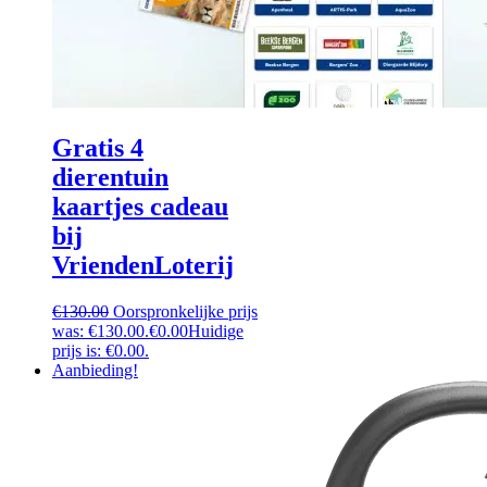
Gratis 4
dierentuin
kaartjes cadeau
bij
VriendenLoterij
€
130.00
Oorspronkelijke prijs
was: €130.00.
€
0.00
Huidige
prijs is: €0.00.
Aanbieding!