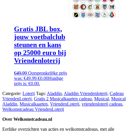
Gratis JBL box,
jouw voetbalclub
steunen en kans
op 25000 euro bij
Vriendenloterij
€
49.99
Oorspronkelijke prijs
was: €49.99.
€
0.00
Huidige
prijs is: €0.00.
Categorie:
Loterij
Tags:
Aladdin
,
Aladdin Vriendenloterij
,
Cadeau
VriendenLoterij
,
Gratis 2 Musicalkaarten cadeau
,
Musical
,
Musical
Aladdin
,
Musicalkaarten
,
VriendenLoterij
,
vriendenloterij cadeau
,
Welkomstcadeau VriendenLoterij
Over Welkomstcadeau.nl
Eerlijke overzichten van acties en welkomstcadeaus, met alle