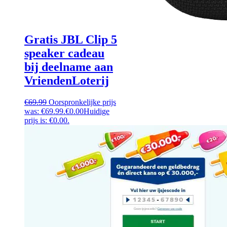
Gratis JBL Clip 5
speaker cadeau
bij deelname aan
VriendenLoterij
€
69.99
Oorspronkelijke prijs
was: €69.99.
€
0.00
Huidige
prijs is: €0.00.