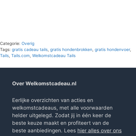
Categorie:
Overig
Tags:
gratis cadeau tails
,
gratis hondenbrokken
,
gratis hondenvoer
,
Tails
,
Tails.com
,
Welkomstcadeau Tails
Over Welkomstcadeau.nl
Eerlijke overzichten van acties en
welkomstcadeaus, met alle voorwaarden
helder uitgelegd. Zodat jij in één keer de
beste keuze maakt en profiteert van de
beste aanbiedingen. Lees
hier alles over ons