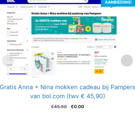
AANBIEDING!
Gratis Anna + Nina mokken cadeau bij Pamper
van bol.com (twv € 45,90)
Oorspronkelijke
Huidige
€
45.90
€
0.00
prijs
prijs
was:
is:
€45.90.
€0.00.