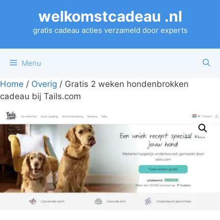
Ga
welkomstcadeau .nl
naar
de
gratis cadeau acties verzameld door experts
inhoud
Menu
Home
/
Overig
/ Gratis 2 weken hondenbrokken
cadeau bij Tails.com