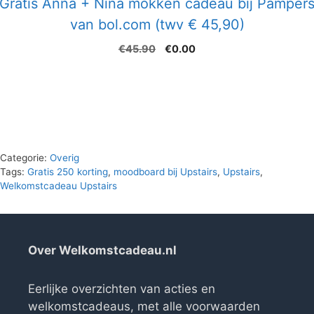
Gratis Anna + Nina mokken cadeau bij Pamper
van bol.com (twv € 45,90)
Oorspronkelijke
Huidige
€
45.90
€
0.00
prijs
prijs
was:
is:
€45.90.
€0.00.
Categorie:
Overig
Tags:
Gratis 250 korting
,
moodboard bij Upstairs
,
Upstairs
,
Welkomstcadeau Upstairs
Over Welkomstcadeau.nl
Eerlijke overzichten van acties en
welkomstcadeaus, met alle voorwaarden