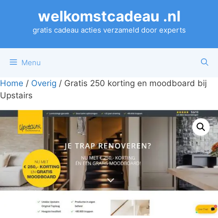
Ga
welkomstcadeau .nl
naar
de
gratis cadeau acties verzameld door experts
inhoud
Menu
Home
/
Overig
/ Gratis 250 korting en moodboard bij
Upstairs