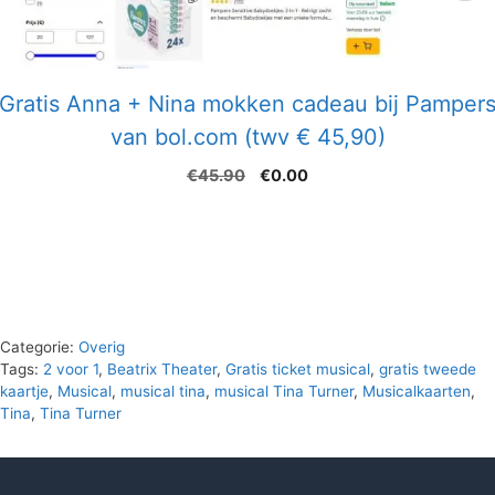
Gratis Anna + Nina mokken cadeau bij Pamper
van bol.com (twv € 45,90)
Oorspronkelijke
Huidige
€
45.90
€
0.00
prijs
prijs
was:
is:
€45.90.
€0.00.
Categorie:
Overig
Tags:
2 voor 1
,
Beatrix Theater
,
Gratis ticket musical
,
gratis tweede
kaartje
,
Musical
,
musical tina
,
musical Tina Turner
,
Musicalkaarten
,
Tina
,
Tina Turner