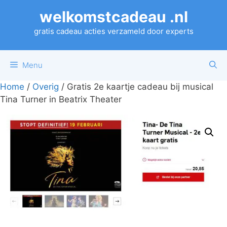
Ga
welkomstcadeau .nl
naar
de
gratis cadeau acties verzameld door experts
inhoud
Menu
Home
/
Overig
/ Gratis 2e kaartje cadeau bij musical
Tina Turner in Beatrix Theater