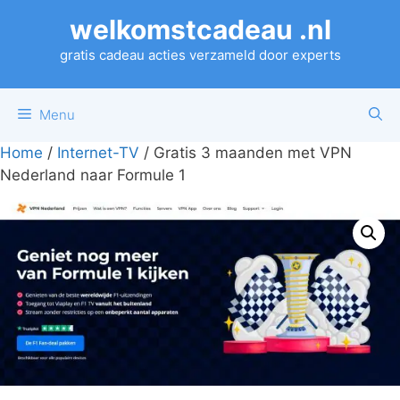
Ga
welkomstcadeau .nl
naar
de
gratis cadeau acties verzameld door experts
inhoud
Menu
Home
/
Internet-TV
/ Gratis 3 maanden met VPN
Nederland naar Formule 1