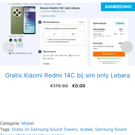
AANBIEDING!
Gratis Xiaomi Redmi 14C bij sim only Lebara
Oorspronkelijke
Huidige
€
179.90
€
0.00
prijs
prijs
was:
is:
€179.90.
€0.00.
Categorie:
Mobiel
Tags:
Gratis 3x Samsung Sound Towers
,
mobiel
,
Samsung Sound