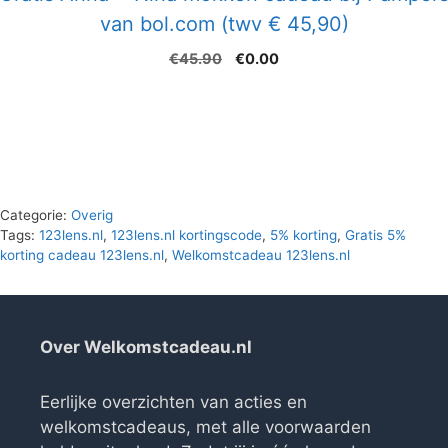
van bol.com (twv € 45,90)
Oorspronkelijke
Huidige
€
45.90
€
0.00
prijs
prijs
was:
is:
€45.90.
€0.00.
Categorie:
Overig
Tags:
123lens.nl
,
123lens.nl kortingscode
,
5% korting
,
Gratis 5%
korting cadeau 123lens.nl
,
Welkomstcadeau 123lens.nl
Over Welkomstcadeau.nl
Eerlijke overzichten van acties en
welkomstcadeaus, met alle voorwaarden