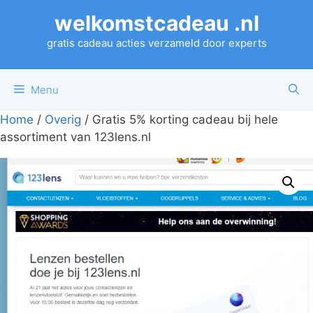
Ga
welkomstcadeau .nl
naar
de
gratis cadeau acties verzameld door experts
inhoud
Menu
Home
/
Overig
/ Gratis 5% korting cadeau bij hele
assortiment van 123lens.nl