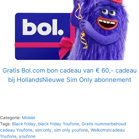
Gratis Bol.com bon cadeau van € 60,- cadeau
bij HollandsNieuwe Sim Only abonnement
Categorie:
Mobiel
Tags:
Black friday
,
black friday Youfone
,
Gratis nummerbehoud
cadeau Youfone
,
sim only
,
sim only youfone
,
Welkomstcadeau
Youfone
,
youfone