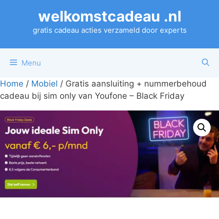
Ga
welkomstcadeau .nl
naar
de
gratis cadeau acties verzameld door experts
inhoud
Menu
Home
/
Mobiel
/ Gratis aansluiting + nummerbehoud
cadeau bij sim only van Youfone – Black Friday