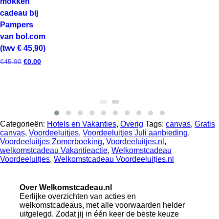
mokken
cadeau bij
Pampers
van bol.com
(twv € 45,90)
Oorspronkelijke
Huidige
€
45.90
€
0.00
prijs
prijs
was:
is:
€45.90.
€0.00.
Categorieën:
Hotels en Vakanties
,
Overig
Tags:
canvas
,
Gratis
canvas
,
Voordeeluitjes
,
Voordeeluitjes Juli aanbieding
,
Voordeeluitjes Zomerboeking
,
Voordeeluitjes.nl
,
welkomstcadeau Vakantieactie
,
Welkomstcadeau
Voordeeluitjes
,
Welkomstcadeau Voordeeluitjes.nl
Over Welkomstcadeau.nl
Eerlijke overzichten van acties en
welkomstcadeaus, met alle voorwaarden helder
uitgelegd. Zodat jij in één keer de beste keuze