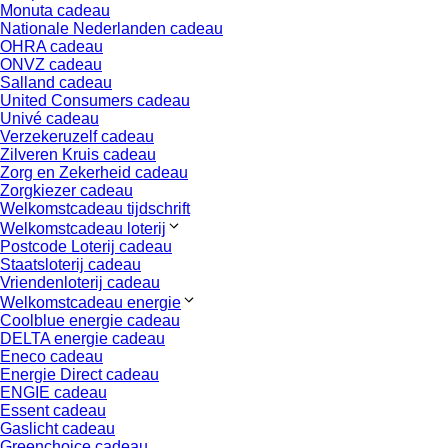
Monuta cadeau
Nationale Nederlanden cadeau
OHRA cadeau
ONVZ cadeau
Salland cadeau
United Consumers cadeau
Univé cadeau
Verzekeruzelf cadeau
Zilveren Kruis cadeau
Zorg en Zekerheid cadeau
Zorgkiezer cadeau
Welkomstcadeau tijdschrift
Welkomstcadeau loterij
Postcode Loterij cadeau
Staatsloterij cadeau
Vriendenloterij cadeau
Welkomstcadeau energie
Coolblue energie cadeau
DELTA energie cadeau
Eneco cadeau
Energie Direct cadeau
ENGIE cadeau
Essent cadeau
Gaslicht cadeau
Greenchoice cadeau