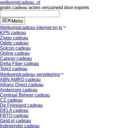
Ga
welkomstcadeau .nl
naar
gratis cadeau acties verzameld door experts
de
inhoud
Menu
Welkomstcadeau internet en tv
KPN cadeau
Ziggo cadeau
Odido cadeau
Solcon cadeau
Online cadeau
Caiway cadeau
Delta Fiber cadeau
Tele2 cadeau
Welkomstcadeau verzekering
ABN AMRO cadeau
Allianz Direct cadeau
Anderzorg cadeau
Centraal Beheer cadeau
CZ cadeau
De Friesland cadeau
DELA cadeau
FBTO cadeau
Geld.nl cadeau
Independer cadeau