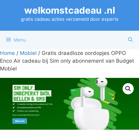
Ga
welkomstcadeau .nl
naar
de
gratis cadeau acties verzameld door experts
inhoud
Menu
Home
/
Mobiel
/ Gratis draadloze oordopjes OPPO
Enco Air cadeau bij Sim only abonnement van Budget
Mobiel