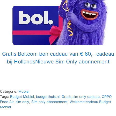
Gratis Bol.com bon cadeau van € 60,- cadeau
bij HollandsNieuwe Sim Only abonnement
Categorie:
Mobiel
Tags:
Budget Mobiel
,
budgetthuis.nl
,
Gratis sim only cadeau
,
OPPO
Enco Air
,
sim only
,
Sim only abonnement
,
Welkomstcadeau Budget
Mobiel