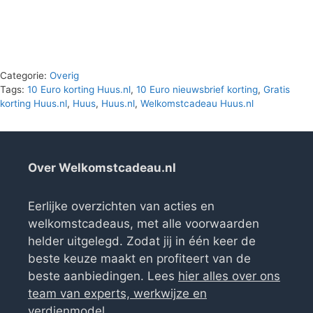
€45.90.
€0.00.
Categorie:
Overig
Tags:
10 Euro korting Huus.nl
,
10 Euro nieuwsbrief korting
,
Gratis
korting Huus.nl
,
Huus
,
Huus.nl
,
Welkomstcadeau Huus.nl
Over Welkomstcadeau.nl
Eerlijke overzichten van acties en
welkomstcadeaus, met alle voorwaarden
helder uitgelegd. Zodat jij in één keer de
beste keuze maakt en profiteert van de
beste aanbiedingen. Lees
hier alles over ons
team van experts, werkwijze en
verdienmodel
.