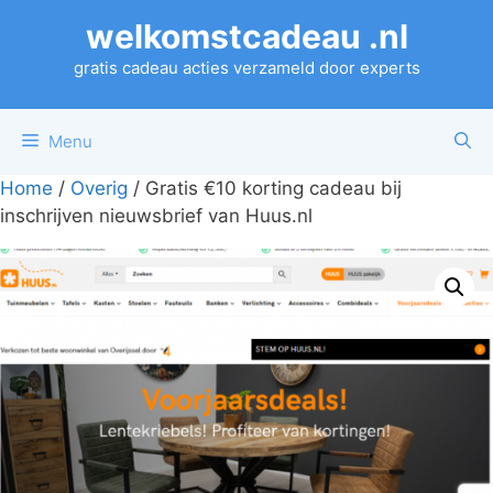
Ga
welkomstcadeau .nl
naar
de
gratis cadeau acties verzameld door experts
inhoud
Menu
Home
/
Overig
/ Gratis €10 korting cadeau bij
inschrijven nieuwsbrief van Huus.nl