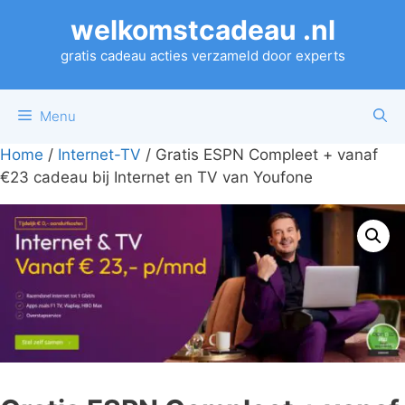
Ga
welkomstcadeau .nl
naar
de
gratis cadeau acties verzameld door experts
inhoud
Menu
Home
/
Internet-TV
/ Gratis ESPN Compleet + vanaf
€23 cadeau bij Internet en TV van Youfone