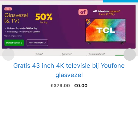
Gratis 43 inch 4K televisie bij Youfone
glasvezel
Oorspronkelijke
Huidige
€
379.00
€
0.00
prijs
prijs
was:
is:
€379.00.
€0.00.