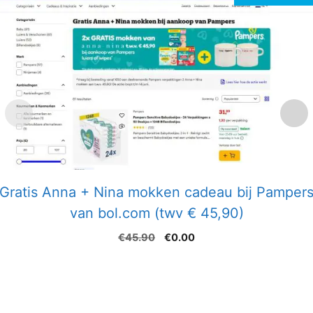
Gratis Anna + Nina mokken cadeau bij Pamper
van bol.com (twv € 45,90)
Oorspronkelijke
Huidige
€
45.90
€
0.00
prijs
prijs
was:
is:
€45.90.
€0.00.