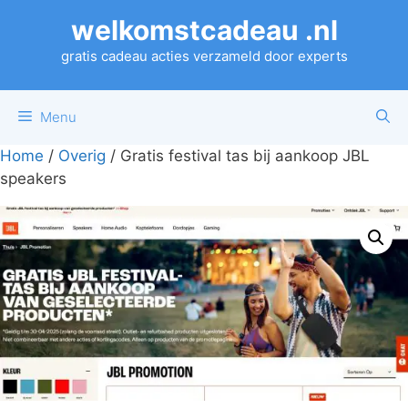
Ga
welkomstcadeau .nl
naar
de
gratis cadeau acties verzameld door experts
inhoud
Menu
Home
/
Overig
/ Gratis festival tas bij aankoop JBL
speakers