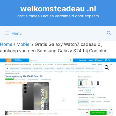
Ga
welkomstcadeau .nl
naar
de
gratis cadeau acties verzameld door experts
inhoud
Menu
Home
/
Mobiel
/ Gratis Galaxy Watch7 cadeau bij
aankoop van een Samsung Galaxy S24 bij Coolblue