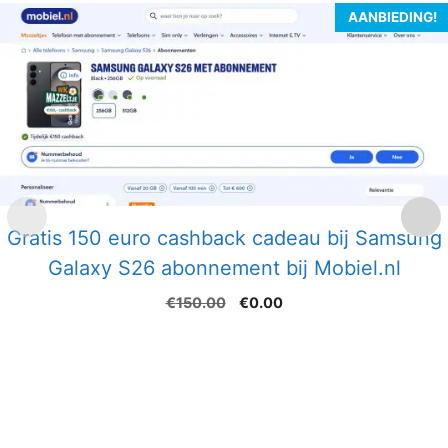
AANBIEDING!
Gratis 150 euro cashback cadeau bij Samsung
Galaxy S26 abonnement bij Mobiel.nl
Oorspronkelijke
Huidige
€
150.00
€
0.00
prijs
prijs
was:
is:
€150.00.
€0.00.