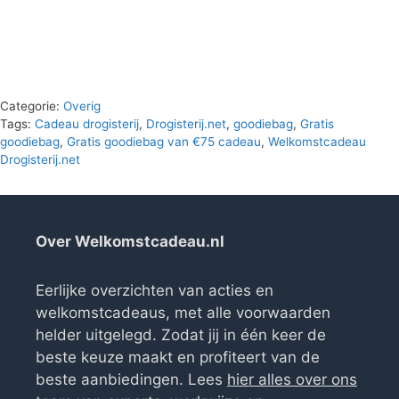
was:
is:
€45.90.
€0.00.
Categorie:
Overig
Tags:
Cadeau drogisterij
,
Drogisterij.net
,
goodiebag
,
Gratis
goodiebag
,
Gratis goodiebag van €75 cadeau
,
Welkomstcadeau
Drogisterij.net
Over Welkomstcadeau.nl
Eerlijke overzichten van acties en
welkomstcadeaus, met alle voorwaarden
helder uitgelegd. Zodat jij in één keer de
beste keuze maakt en profiteert van de
beste aanbiedingen. Lees
hier alles over ons