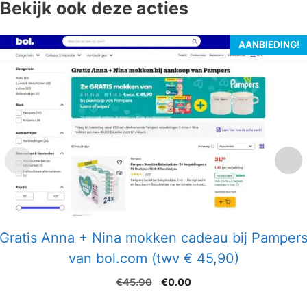
Bekijk ook deze acties
AANBIEDING!
Gratis Anna + Nina mokken cadeau bij Pamper
van bol.com (twv € 45,90)
Oorspronkelijke
Huidige
€
45.90
€
0.00
prijs
prijs