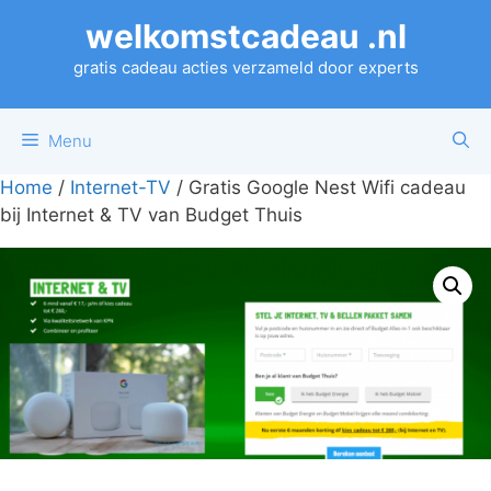
Ga
welkomstcadeau .nl
naar
de
gratis cadeau acties verzameld door experts
inhoud
Menu
Home
/
Internet-TV
/ Gratis Google Nest Wifi cadeau
bij Internet & TV van Budget Thuis