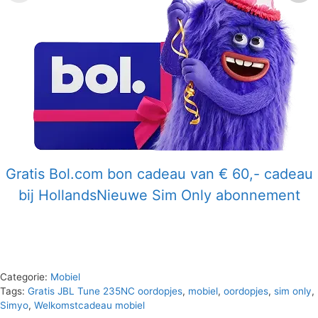
Gratis Bol.com bon cadeau van € 60,- cadeau
bij HollandsNieuwe Sim Only abonnement
Categorie:
Mobiel
Tags:
Gratis JBL Tune 235NC oordopjes
,
mobiel
,
oordopjes
,
sim only
,
Simyo
,
Welkomstcadeau mobiel