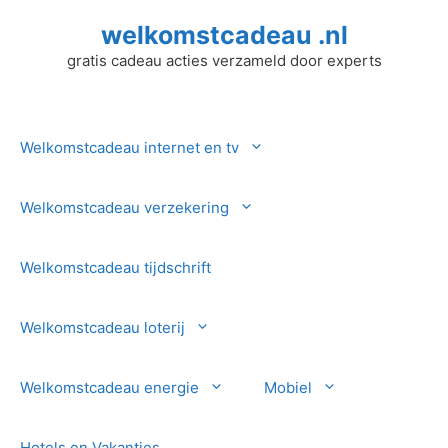
Ga
welkomstcadeau .nl
naar
de
gratis cadeau acties verzameld door experts
inhoud
Welkomstcadeau internet en tv
Welkomstcadeau verzekering
Welkomstcadeau tijdschrift
Welkomstcadeau loterij
Welkomstcadeau energie
Mobiel
Hotels en Vakanties