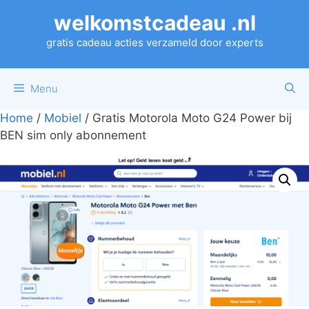
Ga
welkomstcadeau .nl
naar
de
gratis cadeau acties verzameld door experts
inhoud
Menu
Home
/
Mobiel
/ Gratis Motorola Moto G24 Power bij
BEN sim only abonnement