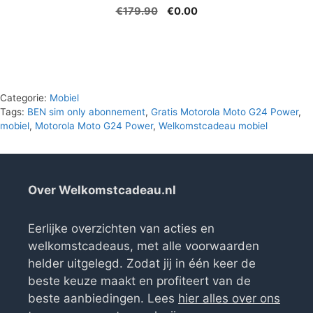
Oorspronkelijke
Huidige
€
179.90
€
0.00
prijs
prijs
was:
is:
€179.90.
€0.00.
Categorie:
Mobiel
Tags:
BEN sim only abonnement
,
Gratis Motorola Moto G24 Power
,
mobiel
,
Motorola Moto G24 Power
,
Welkomstcadeau mobiel
Over Welkomstcadeau.nl
Eerlijke overzichten van acties en
welkomstcadeaus, met alle voorwaarden
helder uitgelegd. Zodat jij in één keer de
beste keuze maakt en profiteert van de
beste aanbiedingen. Lees
hier alles over ons