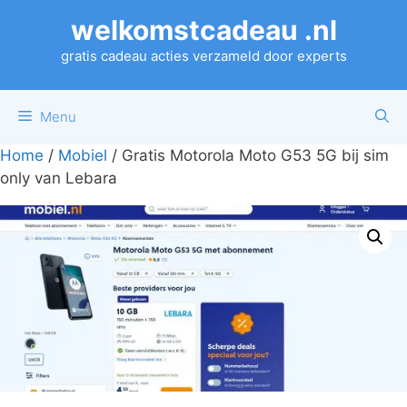
Ga
welkomstcadeau .nl
naar
de
gratis cadeau acties verzameld door experts
inhoud
Menu
Home
/
Mobiel
/ Gratis Motorola Moto G53 5G bij sim
only van Lebara