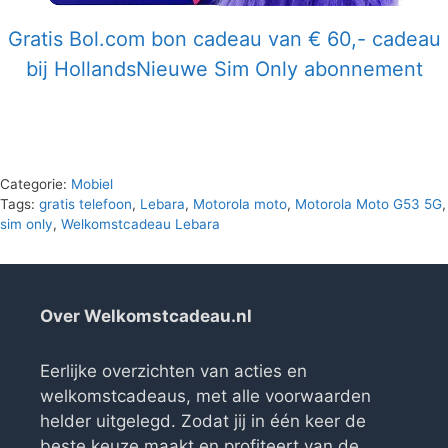
Gratis Bol.com bon cadeau van € 60,- cadeau
bij HollandsNieuwe Sim Only abonnement
Categorie:
Mobiel
Tags:
gratis telefoon
,
Lebara
,
Motorola moto
,
Motorola Moto G53 5G
,
sim only
,
Welkomstcadeau Lebara
Over Welkomstcadeau.nl
Eerlijke overzichten van acties en
welkomstcadeaus, met alle voorwaarden
helder uitgelegd. Zodat jij in één keer de
beste keuze maakt en profiteert van de