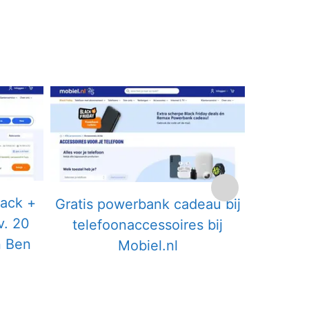
Gratis G
back +
Gratis powerbank cadeau bij
bij 
v. 20
telefoonaccessoires bij
n Ben
Mobiel.nl