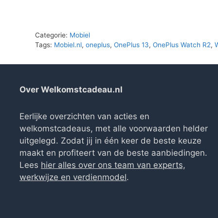
was:
is:
€150.00.
€0.00.
Categorie:
Mobiel
Tags:
Mobiel.nl
,
oneplus
,
OnePlus 13
,
OnePlus Watch R2
,
Over Welkomstcadeau.nl
Eerlijke overzichten van acties en
welkomstcadeaus, met alle voorwaarden helder
uitgelegd. Zodat jij in één keer de beste keuze
maakt en profiteert van de beste aanbiedingen.
Lees
hier alles over ons team van experts,
werkwijze en verdienmodel
.