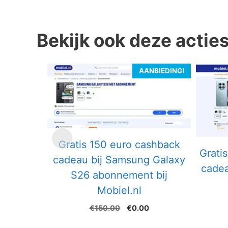
Bekijk ook deze actie
AANBIEDING!
Gratis 150 euro cashback
Grati
cadeau bij Samsung Galaxy
cadea
S26 abonnement bij
Mobiel.nl
Oorspronkelijke
Huidige
€
150.00
€
0.00
prijs
prijs