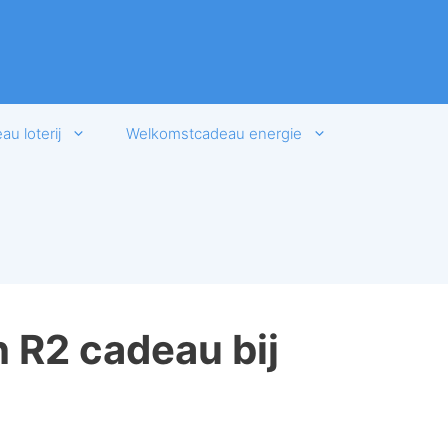
u loterij
Welkomstcadeau energie
 R2 cadeau bij