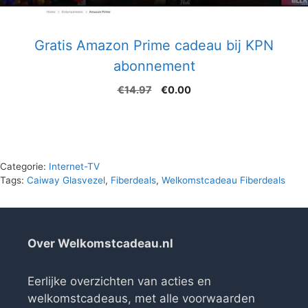
Gratis Amazon Prime cadeau bij KPN
abonnement
Oorspronkelijke
Huidige
€
14.97
€
0.00
prijs
prijs
was:
is:
€14.97.
€0.00.
Categorie:
Internet-TV
Tags:
Caiway Glasvezel
,
Fiberdeals
,
Welkomstcadeau Fiberdeals
Over Welkomstcadeau.nl
Eerlijke overzichten van acties en
welkomstcadeaus, met alle voorwaarden