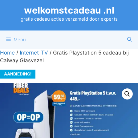
Ga
welkomstcadeau .nl
naar
de
gratis cadeau acties verzameld door experts
inhoud
Menu
Home
/
Internet-TV
/ Gratis Playstation 5 cadeau bij
Caiway Glasvezel
AANBIEDING!