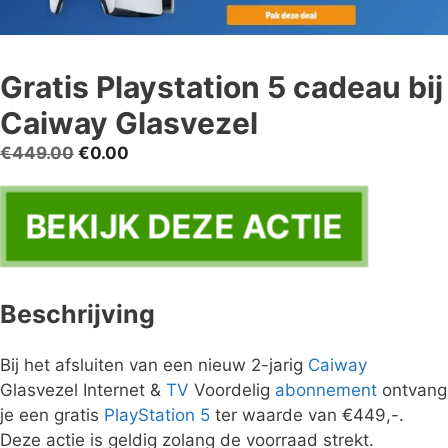
Gratis Playstation 5 cadeau bij
Caiway Glasvezel
Oorspronkelijke
Huidige
€
449.00
€
0.00
prijs
prijs
was:
is:
BEKIJK DEZE ACTIE
€449.00.
€0.00.
Beschrijving
Bij het afsluiten van een nieuw 2-jarig
Caiway
Glasvezel Internet &
TV
Voordelig
abonnement
ontvang
je een gratis
PlayStation 5
ter waarde van €449,-.
Deze actie is geldig zolang de voorraad strekt.