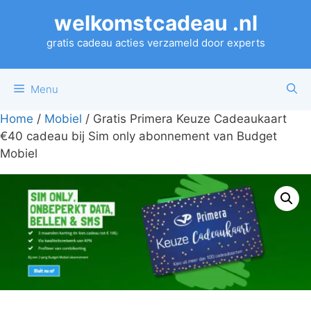
Ga
welkomstcadeau .nl
naar
de
gratis cadeau acties verzameld door experts
inhoud
Menu
Home
/
Mobiel
/ Gratis Primera Keuze Cadeaukaart
€40 cadeau bij Sim only abonnement van Budget
Mobiel