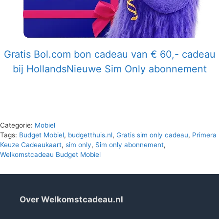
Gratis Bol.com bon cadeau van € 60,- cadeau
bij HollandsNieuwe Sim Only abonnement
Categorie:
Mobiel
Tags:
Budget Mobiel
,
budgetthuis.nl
,
Gratis sim only cadeau
,
Primera
Keuze Cadeaukaart
,
sim only
,
Sim only abonnement
,
Welkomstcadeau Budget Mobiel
Over Welkomstcadeau.nl