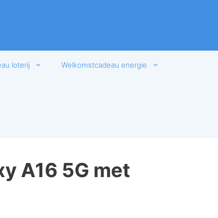
u loterij
Welkomstcadeau energie
xy A16 5G met