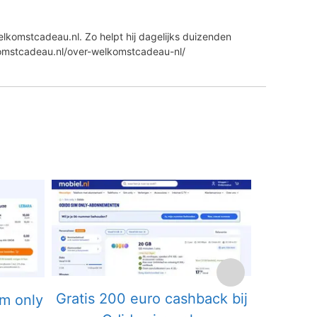
lkomstcadeau.nl. Zo helpt hij dagelijks duizenden
komstcadeau.nl/over-welkomstcadeau-nl/
Gratis 200 euro cashback bij
im only
Grati