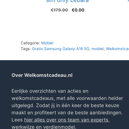
Oorspronkelijke
Huidige
€
179.90
€
0.00
prijs
prijs
was:
is:
€179.90.
€0.00.
Categorie:
Mobiel
Tags:
Gratis Samsung Galaxy A16 5G
,
mobiel
,
Welkomstca
Over Welkomstcadeau.nl
Eerlijke overzichten van acties en
welkomstcadeaus, met alle voorwaarden helder
uitgelegd. Zodat jij in één keer de beste keuze
maakt en profiteert van de beste aanbiedingen.
Lees
hier alles over ons team van experts,
werkwijze en verdienmodel
.