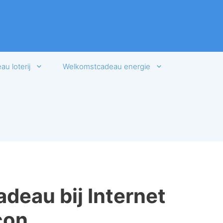
u loterij
Welkomstcadeau energie
deau bij Internet
con