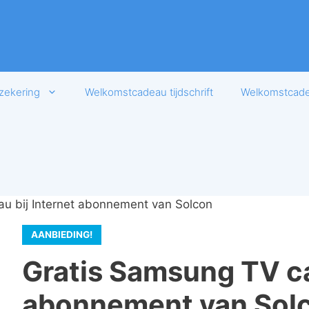
zekering
Welkomstcadeau tijdschrift
Welkomstcadea
u bij Internet abonnement van Solcon
AANBIEDING!
Gratis Samsung TV ca
abonnement van Sol