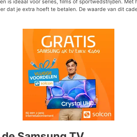
n is ideaal voor series, films of sportwedstrijden. Met h
er dat je extra hoeft te betalen. De waarde van dit cad
n de Samsung TV