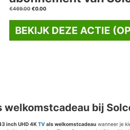
Oorspronkelijke
Huidige
€
469.00
€
0.00
prijs
prijs
was:
is:
BEKIJK DEZE ACTIE (OP
€469.00.
€0.00.
ls welkomstcadeau bij Solc
43 inch UHD 4K
TV
als welkomstcadeau
wanneer je ki