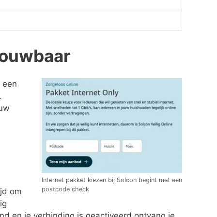
trouwbaar
t een
.
ouw
Internet pakket kiezen bij Solcon begint met een
postcode check
ijd om
ig
ond en je verbinding is geactiveerd ontvang je