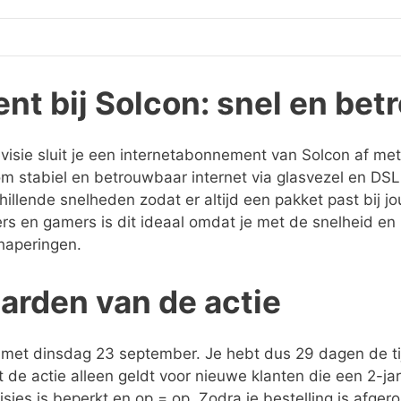
nt bij Solcon: snel en be
visie sluit je een internetabonnement van Solcon af me
om stabiel en betrouwbaar internet via glasvezel en DSL
chillende snelheden zodat er altijd een pakket past bij j
rs en gamers is dit ideaal omdat je met de snelheid en
haperingen.
aarden van de actie
n met dinsdag 23 september. Je hebt dus 29 dagen de t
 de actie alleen geldt voor nieuwe klanten die een 2-jar
sies is beperkt en op = op. Zodra je bestelling is afger