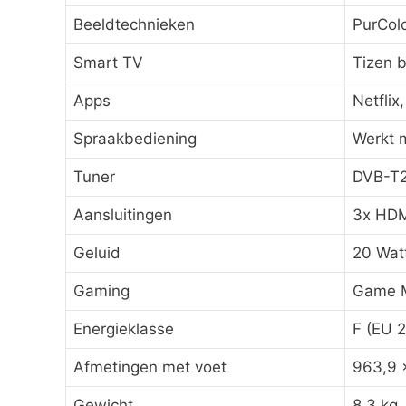
Beeldtechnieken
PurCol
Smart TV
Tizen 
Apps
Netflix
Spraakbediening
Werkt m
Tuner
DVB-T2/
Aansluitingen
3x HDMI
Geluid
20 Watt
Gaming
Game M
Energieklasse
F (EU 2
Afmetingen met voet
963,9 
Gewicht
8,3 kg