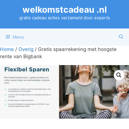
Ga
welkomstcadeau .nl
naar
de
gratis cadeau acties verzameld door experts
inhoud
Menu
Home
/
Overig
/ Gratis spaarrekening met hoogste
rente van Bigbank