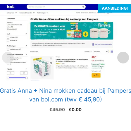
AANBIEDING!
Gratis Anna + Nina mokken cadeau bij Pamper
van bol.com (twv € 45,90)
Oorspronkelijke
Huidige
€
45.90
€
0.00
prijs
prijs
was:
is:
€45.90.
€0.00.