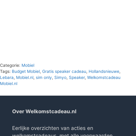
Categorie:
Mobiel
Tags:
Budget Mobiel
,
Gratis speaker cadeau
,
Hollandsnieuwe
,
Lebara
,
Mobiel.nl
,
sim only
,
Simyo
,
Speaker
,
Welkomstcadeau
Mobiel.nl
Over Welkomstcadeau.nl
Eerlijke overzichten van acties en
welkomstcadeaus, met alle voorwaarden