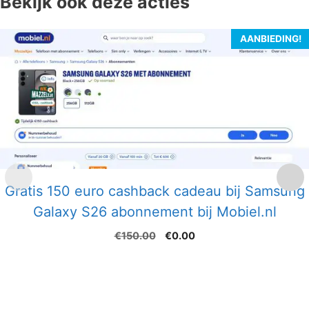
Bekijk ook deze acties
AANBIEDING!
Gratis 150 euro cashback cadeau bij Samsung
Galaxy S26 abonnement bij Mobiel.nl
Oorspronkelijke
Huidige
€
150.00
€
0.00
prijs
prijs
was:
is:
€150.00.
€0.00.