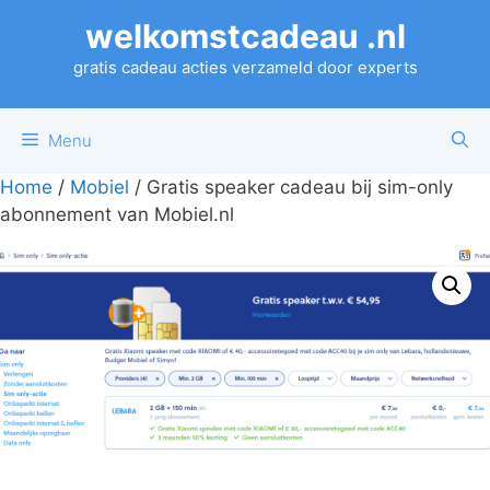
Ga
welkomstcadeau .nl
naar
de
gratis cadeau acties verzameld door experts
inhoud
Menu
Home
/
Mobiel
/ Gratis speaker cadeau bij sim-only
abonnement van Mobiel.nl