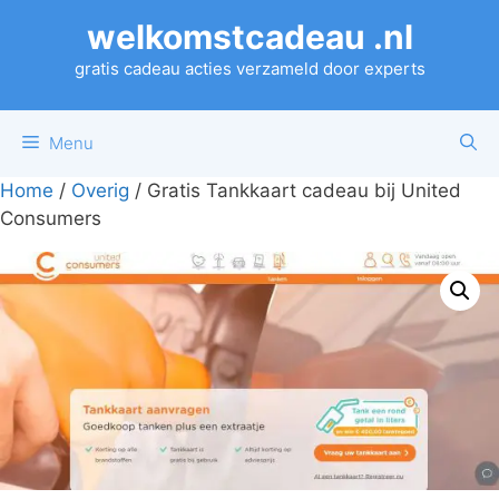
Ga
welkomstcadeau .nl
naar
de
gratis cadeau acties verzameld door experts
inhoud
Menu
Home
/
Overig
/ Gratis Tankkaart cadeau bij United
Consumers