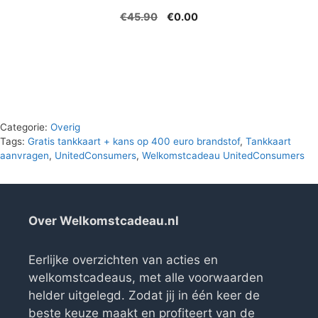
Oorspronkelijke
Huidige
€
45.90
€
0.00
prijs
prijs
was:
is:
€45.90.
€0.00.
Categorie:
Overig
Tags:
Gratis tankkaart + kans op 400 euro brandstof
,
Tankkaart
aanvragen
,
UnitedConsumers
,
Welkomstcadeau UnitedConsumers
Over Welkomstcadeau.nl
Eerlijke overzichten van acties en
welkomstcadeaus, met alle voorwaarden
helder uitgelegd. Zodat jij in één keer de
beste keuze maakt en profiteert van de